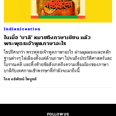
ค้นหา
SHARE
TWEET
LINE
EMAIL
Indianiceation
ในเมื่อ ‘บาลี’ หมายถึงภาษาเขียน แล้ว
พระพุทธเจ้าพูดภาษาอะไร
ไขปริศนาว่า พระพุทธเจ้าพูดภาษาอะไร ผ่านมุมมองและหลัก
ฐานต่างๆ ไล่เลียงตั้งแต่ด้านภาษา ไปจนถึงประวัติศาสตร์และ
โบราณคดี และทิ้งท้ายข้อสังเกตถึงความเชื่อมโยงของภาษา
บาลีกับเทศกาลเข้าพรรษาที่กำลังจะมาถึงนี้
โดย
อธิพัฒน์ ไพบูลย์
FOLLOW US