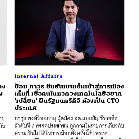
Internal Affairs
จง
ป้อม ภาวุธ ยืนยันเบนเข็มเข้าสู่การเมือง
อง
เต็มที่ เชื่อคนในแวดวงเทคโนโลยีอยาก
‘เปลี่ยน’ ฝันรัฐมนตรีดีอี ต้องเป็น CTO
นหา
ประเทศ
SHARE
TWEET
LINE
EMAIL
ภาวุธ พงษ์วิทยภานุ ผู้สมัคร สส.แบบบัญชีรายชื่อ
าย
ลำดับที่ 7 พรรคประชาชน ถูกถามในรายการเกี่ยวกับ
กับ
ความเป็นไปได้ในการเลือกตั้งครั้งนี้ว่า พรรค