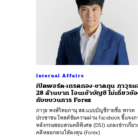
Internal Affairs
เปิดพอร์ต-เทรดทอง-ขาดทุน ภาวุธแ
28 ล้านบาท โอนเข้าบัญชี ไม่เกี่ยวข้
กับขบวนการ Forex
ค้
ภาวุธ พงษ์วิทยภานุ สส.แบบบัญชีรายชื่อ พรรค
ประชาชน โพสต์ข้อความผ่าน Facebook ชี้แจงภ
หลังกรมสอบสวนคดีพิเศษ (DSI) แถลงข่าวเกี่ยว
คดีหลอกลวงให้ลงทุน (Forex)