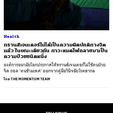
Health
ทรานส์เจนเดอร์ไม่ได้เป็นความผิดปกติทางจิต
แล้ว ในขณะเดียวกัน ภาวะหมดไฟกลายมาเป็น
ความป่วยชนิดหนึ่ง
องค์การอนามัยโลกประกาศให้ทรานส์เจนเดอร์ไม่ใช้คนป่วย
จิต ถอด ‘คนข้ามเพศ’ ออกจากคู่มือวินิจฉัยโรคสากล
โดย
THE MOMENTUM TEAM