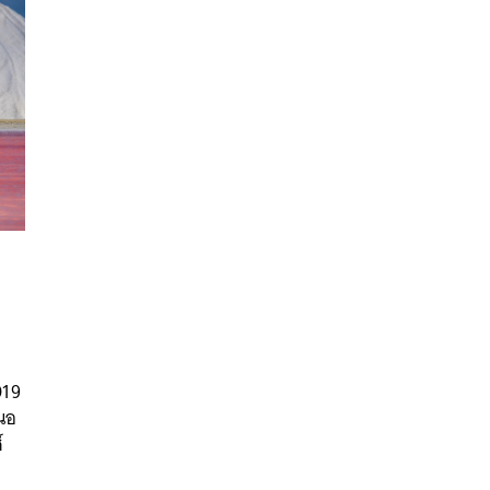
นหา
SHARE
TWEET
LINE
EMAIL
019
สนอ
์