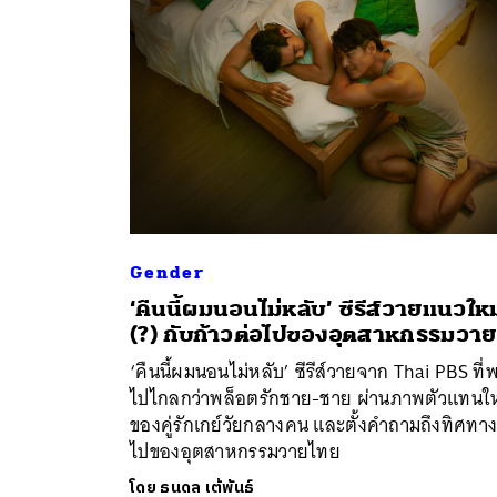
Gender
‘คืนนี้ผมนอนไม่หลับ’ ซีรีส์วายแนวใหม
ค้
(?) กับก้าวต่อไปของอุตสาหกรรมวาย
‘คืนนี้ผมนอนไม่หลับ’ ซีรีส์วายจาก Thai PBS ที่
ไปไกลกว่าพล็อตรักชาย-ชาย ผ่านภาพตัวแทนให
ของคู่รักเกย์วัยกลางคน และตั้งคำถามถึงทิศทาง
ไปของอุตสาหกรรมวายไทย
โดย
ธนดล เต้พันธ์