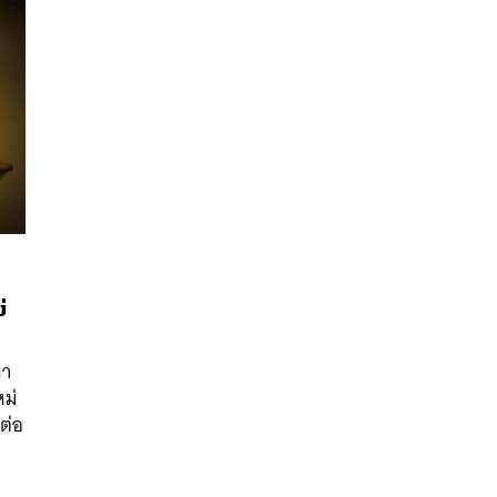
่
นหา
SHARE
TWEET
LINE
EMAIL
พา
ม่
ต่อ