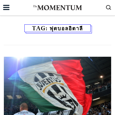
TAG:
ฟุตบอลอิตาลี