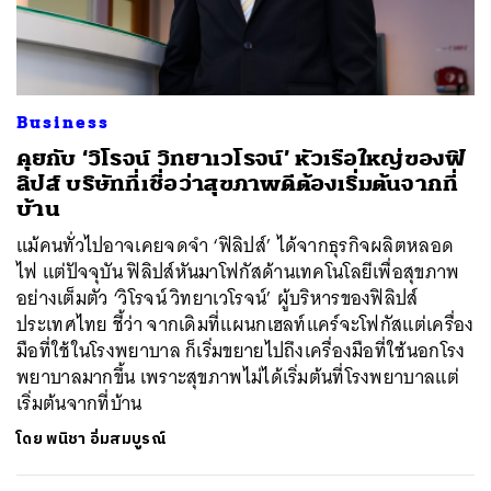
ค้นหา
Business
SHARE
TWEET
LINE
EMAIL
คุยกับ ‘วิโรจน์ วิทยาเวโรจน์’ หัวเรือใหญ่ของฟิ
ลิปส์​ บริษัทที่เชื่อว่าสุขภาพดีต้องเริ่มต้นจากที่
บ้าน
แม้คนทั่วไปอาจเคยจดจำ ‘ฟิลิปส์’ ได้จากธุรกิจผลิตหลอด
ไฟ แต่ปัจจุบัน ฟิลิปส์หันมาโฟกัสด้านเทคโนโลยีเพื่อสุขภาพ
อย่างเต็มตัว ‘วิโรจน์ วิทยาเวโรจน์’ ผู้บริหารของฟิลิปส์
ประเทศไทย ชี้ว่า จากเดิมที่แผนกเฮลท์แคร์จะโฟกัสแต่เครื่อง
มือที่ใช้ในโรงพยาบาล ก็เริ่มขยายไปถึงเครื่องมือที่ใช้นอกโรง
พยาบาลมากขึ้น เพราะสุขภาพไม่ได้เริ่มต้นที่โรงพยาบาลแต่
เริ่มต้นจากที่บ้าน
โดย
พนิชา อิ่มสมบูรณ์