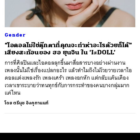
ค้นหา
SHARE
TWEET
LINE
EMAIL
Gender
“ไอดอลไม่ใช่ตุ๊กตาที่คุณจะทำห่าอะไรด้วยก็ได้”
เสียงสะท้อนของ ฮอ ยุนจิน ใน ‘I≠DOLL’
การที่ศิลปินและไอดอลลุกขึ้นมาสื่อสารบางอย่างผ่านงาน
เพลงนั้นไม่ใช่เรื่องแปลกอะไร แล้วทำไมถึงไม่โวยวายเวลาไอ
ดอลแต่งเพลงรัก เพลงเศร้า เพลงอกหัก แต่กลับแค้นเคือง
เวลาเขาระบายว่าทนทุกข์กับการกระทำของคนบางกลุ่มมาก
แค่ไหน
โดย
ตรีนุช อิงคุทานนท์