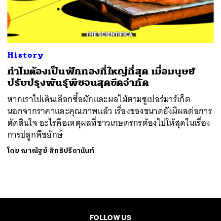
ค้นหา
SHARE
TWEET
LINE
EMAIL
History
ทำไมต้องเป็นฟักทองที่ใหญ่ที่สุด เมื่อมนุษย์
ปรับปรุงพันธุ์พืชจนสุดขีดจำกัด
หากเราไปเดินเลือกซื้อผักและผลไม้ตามซูเปอร์มาร์เก็ต
นอกจากราคาและคุณภาพแล้ว เรื่องของขนาดยังมีผลต่อการ
ตัดสินใจ อะไรคือเหตุผลที่ชาวเกษตรกรต้องไปให้สุดในเรื่อง
การปลูกพืชยักษ์
โดย
ฌาณัฐย์ สิทธิปรีดานันท์
FOLLOW US