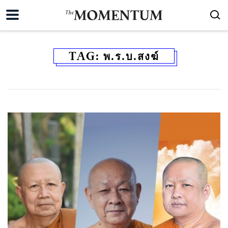
TAG:
พ.ร.บ.สงฆ์