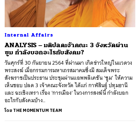
ค้นหา
SHARE
TWEET
LINE
EMAIL
Internal Affairs
ANALYSIS – มติปลดเจ้าคณะ 3 จังหวัดผ่าน
ซูม กำลังบอกอะไรกับสังคม?
วันศุกร์ที่ 30 กันยายน 2564 ที่ผ่านมา เกิดข่าวใหญ่ในแวดวง
พระสงฆ์ เมื่อกรรมการมหาเถรสมาคมซึ่งมี สมเด็จพระ
สังฆราชเป็นประธาน ประชุมผ่านแอพพลิเคชัน ‘ซูม’ ให้ความ
เห็นชอบ ปลด 3 เจ้าคณะจังหวัด ได้แก่ กาฬสินธุ์ ปทุมธานี
และ ฉะเชิงเทรา เรื่อง 'การเมือง' ในวงการสงฆ์นี้ กำลังบอก
อะไรกับสังคมบ้าง..
โดย
THE MOMENTUM TEAM