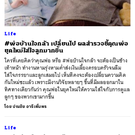
Life
#พ่อบ้านใจกล้า เปลี่ยนไป ผลสำรวจชี้คุณพ่อ
ยุคใหม่ใส่ใจลูกมากขึ้น
ค้นหา
ใครที่เคยคิดว่าคุณพ่อ หรือ #พ่อบ้านใจกล้า จะต้องเป็นช้าง
เท้าหน้า ทำงานหามรุ่งหามค่ำส่งเงินเลี้ยงครอบครัวจนลืม
SHARE
TWEET
LINE
EMAIL
ใส่ใจภรรยาและลูกเสมอไป เห็นทีคงจะต้องเปลี่ยนความคิด
กันใหม่ซะแล้ว เพราะมีงานวิจัยหลายๆ ชิ้นที่มีผลออกมาใน
ทิศทางเดียวกันว่า คุณพ่อในยุคใหม่ให้ความใส่ใจกับการดูแล
ลูกๆ ของพวกเขามากขึ้น
โดย
ปณชัย อารีเพิ่มพร
Life