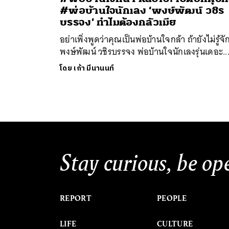
#พ่อบ้านใจนักเลง ‘พงษ์พัฒน์ วชิร
บรรจง’ ทำไมต้องกลัวเมีย
อย่าเพิ่งพูดว่าคุณเป็นพ่อบ้านใจกล้า ถ้ายังไม่รู้จั
พงษ์พัฒน์ วชิรบรรจง พ่อบ้านใจนักเลงรุ่นเดอะ..
โดย
เก้า มีนานนท์
ค้
Stay curious, be op
REPORT
PEOPLE
LIFE
CULTURE