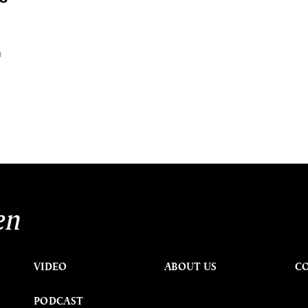
ก
.
นหา
SHARE
TWEET
LINE
EMAIL
en
VIDEO
ABOUT US
C
PODCAST