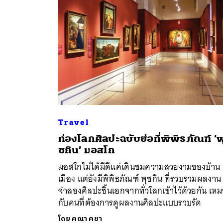
Travel
ท่องโลกศิลปะฉบับย่อที่พิพิธภัณฑ์ ‘พ
ค้
ชกิน’ มอสโก
มอสโกไม่ได้มีดีแค่เดินชมความสวยงามของบ้าน
เมือง แต่ยังมีพิพิธภัณฑ์ พุชกิน ที่รวบรวมผลงาน
จำลองศิลปะชิ้นเอกจากทั่วโลกเข้าไว้ด้วยกัน เห
กับคนที่ต้องการดูผลงานศิลปะแบบรวบรัด
โดย
คณา คชา