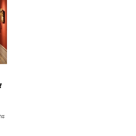
ุ
นหา
SHARE
TWEET
LINE
EMAIL
มาะ