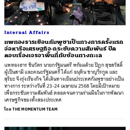
Internal Affairs
แพทองธารเยือนกัมพูชาเป็นทางการครั้งแรก
จ่อหารือเศรษฐกิจ-กระชับความสัมพันธ์ ปัด
ตอบเรื่องเจรจาพื้นที่ทับซ้อนทางทะเล
แพทองธาร ชินวัตร นายกรัฐมนตรี พร้อมด้วย ปิฎก สุขสวัสดิ์
ผู้เป็นสามี และคณะรัฐมนตรี ได้แก่ อนุทิน ชาญวีรกูล และ
สุริยะ จึงรุ่งเรืองกิจ ได้เดินทางเยือนประเทศกัมพูชาอย่างเป็น
ทางการ ระหว่างวันที่ 23-24 เมษายน 2568 โดยมีเป้าหมาย
เพื่อกระชับความสัมพันธ์ ตลอดจนความร่วมมือในการพัฒนา
เศรษฐกิจของทั้งสองประเทศ
โดย
THE MOMENTUM TEAM
ค้นหา
SHARE
TWEET
LINE
EMAIL