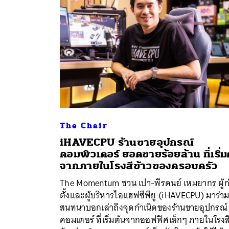
The Chair
iHAVECPU ร้านขายอุปกรณ์
คอมพิวเตอร์ ยอดขายร้อยล้าน ที่เริ่ม
จากภายในโรงสีข้าวของครอบครัว
ค้
The Momentum ชวน เปา-พีรดนย์ เหมยากร ผู้ก
ตั้งและผู้บริหารไอแฮฟซีพียู (iHAVECPU) มาร่ว
สนทนาบอกเล่าถึงจุดกำเนิดของร้านขายอุปกรณ์
คอมเตอร์ ที่เริ่มต้นจากออฟฟิศเล็กๆ ภายในโรงส