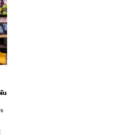
ต้น
นหา
่อ
SHARE
TWEET
LINE
EMAIL
ม
ี