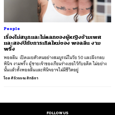
ค้นหา
SHARE
TWEET
LINE
EMAIL
People
เรื่องไม่สนุกและไม่ตลกของผู้หญิงข้ามเพศ
และสองปีกับการเกิดใหม่ของ พอลลีน งาม
พริ้ง
พอลลีน เปิดเผยตัวตนอย่างสมบูรณ์ในวัย 50 และฝังกลบ
พินิจ งามพริ้ง ผู้ชายเจ้าของเรือนร่างเธอไว้กับอดีต ไม่อย่าง
นั้นแล้วทั้งพอลลีนและพินิจอาจไม่มีชีวิตอยู่
โดย
ศิริวรรณ สิทธิกา
FOLLOW US