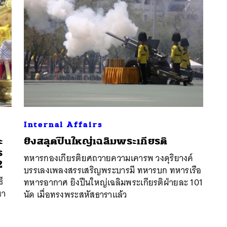
Internal Affairs
ะ
ยิงสลุตปืนใหญ่เฉลิมพระเกียรติ
นหา
ร
ทหารกองเกียรติยศถวายความเคารพ วงดุริยางค์
SHARE
TWEET
LINE
EMAIL
2
บรรเลงเพลงสรรเสริญพระบารมี ทหารบก ทหารเรือ
ี
ทหารอากาศ ยิงปืนใหญ่เฉลิมพระเกียรติฝ่ายละ 101
นา
นัด เมื่อทรงพระสหัสธาราแล้ว