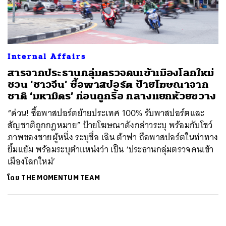
ค้นหา
SHARE
TWEET
LINE
EMAIL
Internal Affairs
สารจากประธานกลุ่มตรวจคนเข้าเมืองโลกใหม่
ชวน ‘ชาวจีน’ ซื้อพาสปอร์ต ป้ายโฆษณาจาก
ชาติ ‘มหามิตร’ ก่อนถูกรื้อ กลางแยกห้วยขวาง
“ด่วน! ซื้อพาสปอร์ตย้ายประเทศ 100% รับพาสปอร์ตและ
สัญชาติถูกกฎหมาย” ป้ายโฆษณาดังกล่าวระบุ พร้อมกับโชว์
ภาพของชายผู้หนึ่ง ระบุชื่อ เฉิน ต้าฟา ถือพาสปอร์ตในท่าทาง
ยิ้มแย้ม พร้อมระบุตำแหน่งว่า เป็น ‘ประธานกลุ่มตรวจคนเข้า
เมืองโลกใหม่’
โดย
THE MOMENTUM TEAM