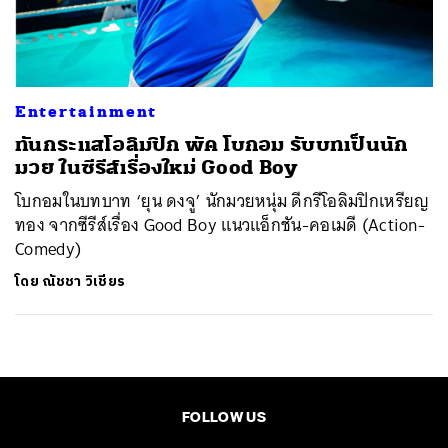
ค้นหา
SHARE
TWEET
LINE
EMAIL
Entertainment
ทันกระแสโอลิมปิก พัค โบกอม รับบทเป็นนัก
มวย ในซีรีส์เรื่องใหม่ Good Boy
โบกอมในบทบาท ‘ยุน ดงจู’ นักมวยหนุ่ม ดีกรีโอลิมปิกเหรียญ
ทอง จากซีรีส์เรื่อง Good Boy แนวแอ็กชัน-คอเมดี (Action-
Comedy)
โดย
ณัชชา วิเชียร
FOLLOW US