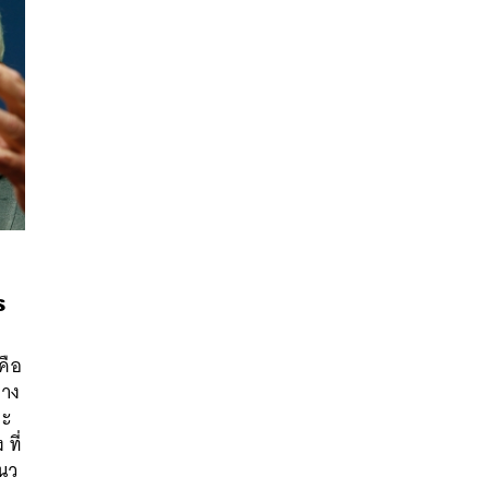
ร
คือ
นหา
่าง
SHARE
TWEET
LINE
EMAIL
าะ
ที่
นว