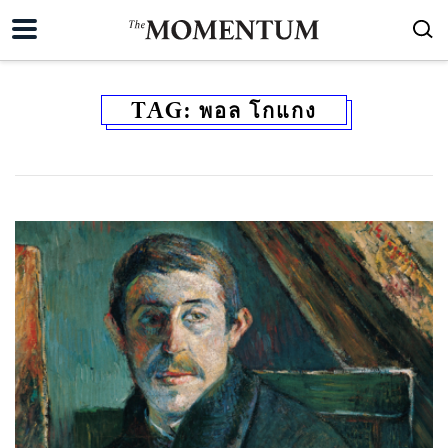
TAG:
พอล โกแกง