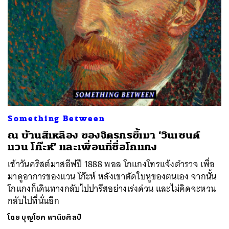
Something Between
ณ บ้านสีเหลือง ของจิตรกรขี้เมา ‘วินเซนต์
แวน โก๊ะห์’ และเพื่อนที่ชื่อโกแกง
เช้าวันคริสต์มาสอีฟปี 1888 พอล โกแกงโทรแจ้งตำรวจ เพื่อ
มาดูอาการของแวน โก๊ะห์ หลังเขาตัดใบหูของตนเอง จากนั้น
โกแกงก็เดินทางกลับไปปารีสอย่างเร่งด่วน และไม่คิดจะหวน
กลับไปที่นั่นอีก
โดย
บุญโชค พานิชศิลป์