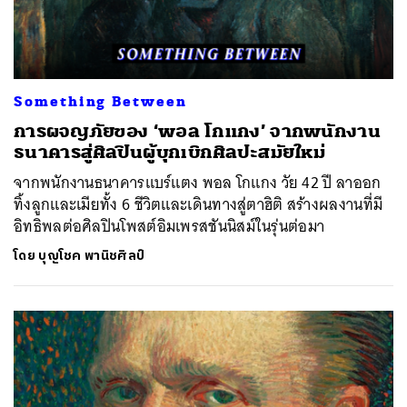
Something Between
การผจญภัยของ ‘พอล โกแกง’ จากพนักงาน
ธนาคารสู่ศิลปินผู้บุกเบิกศิลปะสมัยใหม่
จากพนักงานธนาคารแบร์แตง พอล โกแกง วัย 42 ปี ลาออก
ทิ้งลูกและเมียทั้ง 6 ชีวิตและเดินทางสู่ตาฮิติ สร้างผลงานที่มี
อิทธิพลต่อศิลปินโพสต์อิมเพรสชันนิสม์ในรุ่นต่อมา
โดย
บุญโชค พานิชศิลป์
ค้นหา
SHARE
TWEET
LINE
EMAIL