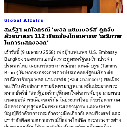
Global Affairs
สหรัฐฯ ตกใจกรณี ‘พอล แชมเบอร์ส’ ถูกจับ
ด้วยมาตรา 112 เรียกร้องไทยเคารพ ‘เสรีภาพ
ในการแสดงออก’
เช้าวันนี้ (9 เมษายน 2568) เฟซบุ๊กแฟนเพจ U.S. Embassy
Bangkok ของสถานเอกอัครราชทูตสหรัฐอเมริกาประจำ
ประเทศไทย เผยแพร่แถลงการณ์ของ แทมมี บรูซ (Tammy
Bruce) โฆษกกระทรวงการต่างประเทศสหรัฐอเมริกา ต่อ
กรณีการจับกุม พอล แชมเบอร์ส (Paul Chambers) พลเมือง
อเมริกัน ด้วยข้อหาความผิดตามกฎหมายหมิ่นประมาทพระ
มหากษัตริย์ “สหรัฐอเมริการู้สึกตกใจต่อการจับกุม นายพอล
แชมเบอร์ส พลเมืองอเมริกัน ในประเทศไทย ด้วยข้อหาความ
ผิดทางอาญาฐานหมิ่นพระบรมเดชานุภาพ และพระราช
บัญญัติว่าด้วยการกระทำความผิดเกี่ยวกับคอมพิวเตอร์ และ
เรากำลังติดตามสถานการณ์นี้อย่างใกล้ชิด กระทรวงการต่าง
ประเทศสหรัฐฯ ให้ความสำคัญกับการช่วยเหลือพลเมือง