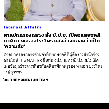
ค้นหา
SHARE
TWEET
LINE
EMAIL
Internal Affairs
ศาลปกครองกลาง สั่ง ป.ป.ช. เปิดผลสอบคดี
นาฬิกา พล.อ.ประวิตร หลังอ้างตลอดว่าเป็น
‘ความลับ’
ศาลปกครองกลางอ่านคำพิพากษาคดีที่ผู้สื่อข่าวสำนักข่าว
ออนไลน์ The MATTER ยื่นฟ้อ งป.ป.ช. กรณี ป.ป.ช.ไม่เปิด
เผยข้อมุลข่าวสารเกี่ยวกับคดีนาฬิกาหรูของ พลเอก ประวิตร
วงษ์สุวรรณ
โดย
THE MOMENTUM TEAM