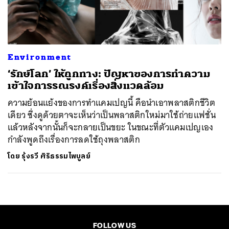
ค้นหา
SHARE
TWEET
LINE
EMAIL
Environment
‘รักษ์โลก’ ให้ถูกทาง: ปัญหาของการทำความ
เข้าใจการรณรงค์เรื่องสิ่งแวดล้อม
ความย้อนแย้งของการทำแคมเปญนี้ คือนำเอาพลาสติกชีวิต
เดียว ซึ่งดูด้วยตาจะเห็นว่าเป็นพลาสติกใหม่มาใช้ถ่ายแฟชั่น
แล้วหลังจากนั้นก็จะกลายเป็นขยะ ในขณะที่ตัวแคมเปญเอง
กำลังพูดถึงเรื่องการลดใช้ถุงพลาสติก
โดย
รุ้งรวี ศิริธรรมไพบูลย์
FOLLOW US