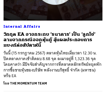
ค้นหา
SHARE
TWEET
LINE
EMAIL
Internal Affairs
วิกฤต EA อาจกระทบ ‘ธนาคาร’ เป็น ‘ลูกโซ่’
ลามจากกรณีออกหุ้นกู้ ลุ้นผลประกอบการ
แบงก์ต่อสัปดาห์นี้
วันนี้ (15 กรกฎาคม 2567) ตลาดหุ้นไทยเมื่อเวลา 12.30 น.
ปิดตลาดภาคเช้าติดลบ 8.68 จุด ลงมาอยู่ที่ 1,323.36 จุด
โดยคาดว่า มีปัจจัยสำคัญจากการที่ตลาดหลักทรัพย์หยุดพัก
การซื้อขายหุ้นของบริษัท พลังงานบริสุทธิ์ จำกัด (มหาชน)
หรือ EA
โดย
THE MOMENTUM TEAM