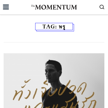
TAG:
พรู