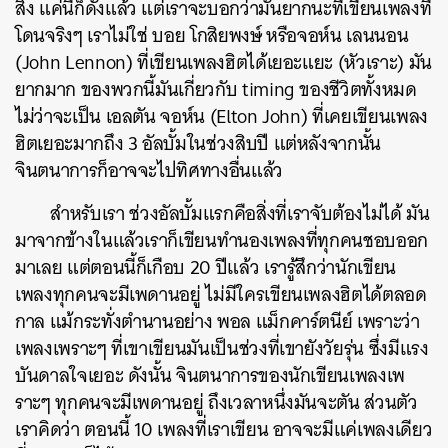
สิ่ง แค่นี้ก็ดังแล้ว แต่เราจะบอกว่ามันยากนะที่เขียนเพลงที่
โดนจริงๆ เราไม่ใช่ บอย โกสิยพงษ์ หรือจอห์น เลนนอน
(John Lennon) ที่เขียนเพลงฮิตได้เยอะแยะ (หัวเราะ) มัน
ยากมาก ของพวกนี้มันเกี่ยวกับ timing ของชีวิตทั้งหมด
ไม่ว่าจะเป็น เอลตัน จอห์น (Elton John) ที่เคยเขียนเพลง
ฮิตเยอะมากถึง 3 อัลบั้มในช่วงสิบปี แต่หลังจากนั้น
จินตนาการก็อาจจะไปทิศทางอื่นแล้ว
สำหรับเรา ช่วงอัลบั้มแรกคือสิ่งที่เราจับต้องไม่ได้ มัน
มาจากข้างในแล้วเราก็เขียนทำนองเพลงที่ทุกคนชอบออก
มาเลย แต่ตอนนี้ก็เกือบ 20 ปีแล้ว เรารู้สึกว่านักเขียน
เพลงทุกคนจะมีเพดานอยู่ ไม่มีใครเขียนเพลงฮิตได้ตลอด
กาล แม้กระทั่งตำนานอย่าง พอล แม็กคาร์ตนีย์ เพราะว่า
เพลงเพราะๆ ที่เขาเขียนมันเป็นช่วงที่เขายังวัยรุ่น ซึ่งมีแรง
บันดาลใจเยอะ ดังนั้น จินตนาการของนักเขียนเพลงเพ
ราะๆ ทุกคนจะมีเพดานอยู่ ถึงเวลาหนึ่งมันจะตัน ส่วนตัว
เราคิดว่า ตอนนี้ 10 เพลงที่เราเขียน อาจจะมีแค่เพลงเดียว
ค้นหา