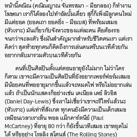
หน้านี้คณิณ (
คณิณญาณ จันทรสมา – มือกลอง
) ก็ทำงาน
โฆษณา เราก็ได้ลองไปทำอัลบั้มเดี่ยว สุกี้ก็เพิ่งมีลูกคนใหม่
มีแต่ยอด (ยอดเถา ยอดยิ่ง – มือเบส) ที่พร้อมเสมอ
(หัวเราะ) มันเกี่ยวกับจังหวะของแต่ละคน คือต้องรอ
จนกว่าจะลงตัว ซึ่งมันสำคัญมากสำหรับชีวิตคนเรา แต่เรา
คิดว่า สุดท้ายทุกคนก็คิดถึงการเล่นดนตรีบนเวทีด้วยกัน
อยากกลับมารวมตัวบนเวทีด้วยกัน
คนที่เป็นศิลปินตั้งแต่ตอนอายุยังไม่มาก ไม่ว่าใคร
ก็ตาม เขาจะมีความเป็นศิลปินที่ยังอยากเพอร์ฟอร์มเสมอ
มีน้อยคนที่พออายุมากขึ้นแล้วจะหมดไฟ หรือไม่อยากเล่น
แล้ว ถ้าเป็นนักแสดงก็อย่างเช่น เดเนียล เดย์ ลิวอิส
(Daniel Day-Lewis)
ซึ่งเราไม่เชื่อว่าเขาจะรีไทร์แล้วนะ
(หัวเราะ) แต่เท่าที่สังเกต ทุกคนยังมีความเป็นเด็กเสมอ
เหมือนเวลาเราเห็น พอล แม็กคาร์ตนีย์ (Paul
McCartney) ที่อายุ 80 กว่า ก็ยังขึ้นเวทีเสมอ เขาหยุดไม่
ได้ หรืออย่าง โรลลิง สโตนส์ (The Rolling Stones)