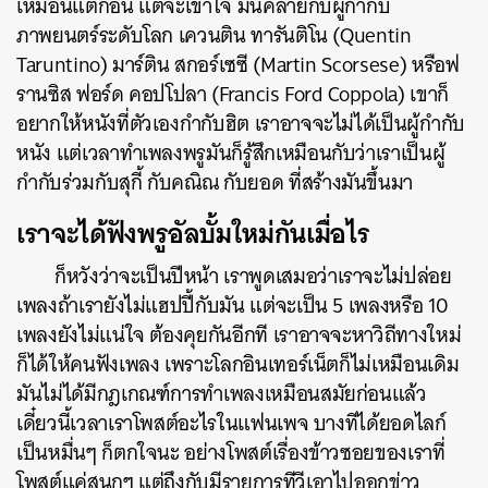
เหมือนแต่ก่อน แต่จะเข้าใจ มันคล้ายกับผู้กำกับ
ภาพยนตร์ระดับโลก เควนติน ทารันติโน (Quentin
Taruntino) มาร์ติน สกอร์เซซี (Martin Scorsese) หรือฟ
รานซิส ฟอร์ด คอปโปลา (Francis Ford Coppola) เขาก็
อยากให้หนังที่ตัวเองกำกับฮิต เราอาจจะไม่ได้เป็นผู้กำกับ
หนัง แต่เวลาทำเพลงพรูมันก็รู้สึกเหมือนกับว่าเราเป็นผู้
กำกับร่วมกับสุกี้ กับคณิณ กับยอด ที่สร้างมันขึ้นมา
เราจะได้ฟังพรูอัลบั้มใหม่กันเมื่อไร
ก็หวังว่าจะเป็นปีหน้า เราพูดเสมอว่าเราจะไม่ปล่อย
เพลงถ้าเรายังไม่แฮปปี้กับมัน แต่จะเป็น 5 เพลงหรือ 10
เพลงยังไม่แน่ใจ ต้องคุยกันอีกที เราอาจจะหาวิถีทางใหม่
ก็ได้ให้คนฟังเพลง เพราะโลกอินเทอร์เน็ตก็ไม่เหมือนเดิม
มันไม่ได้มีกฎเกณฑ์การทำเพลงเหมือนสมัยก่อนแล้ว
เดี๋ยวนี้เวลาเราโพสต์อะไรในแฟนเพจ บางทีได้ยอดไลก์
เป็นหมื่นๆ ก็ตกใจนะ อย่างโพสต์เรื่องข้าวซอยของเราที่
โพสต์แค่สนุกๆ แต่ถึงกับมีรายการทีวีเอาไปออกข่าว