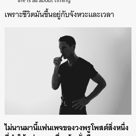
“life is all about timing”
เพราะชีวิตมันขึ้นอยู่กับจังหวะและเวลา
ไม่นานมานี้แฟนเพจของวงพรูโพสต์สิ่งหนึ่ง