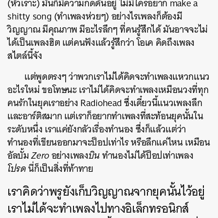
(หัวเราะ) มันก็มีความกดดันอยู่ ไม่มีใครอยาก make a
shitty song (ทำเพลงห่วยๆ) อย่างไรเพลงก็ต้องมี
วิญญาณ มีคุณภาพ มีอะไรลึกๆ ที่คนรู้สึกได้ มันอาจจะไม่
ได้เป็นเพลงฮิต แต่คนฟังแล้วรู้สึกว่า โอเค คิดถึงเพลง
สไตล์นี้จัง
แต่พูดตรงๆ ว่าพวกเราไม่ได้คิดจะทำเพลงแหวกแนว
อะไรใหม่ ขอโทษนะ เราไม่ได้คิดจะทำเพลงเหมือนวงที่ทุก
คนรักในยุคเราอย่าง Radiohead ซึ่งเดี๋ยวนี้แนวเพลงลึก
และอาร์ติสมาก แต่เราก็อยากทำเพลงที่สะท้อนยุคนั้นใน
ระดับหนึ่ง เราแค่ยังกลัวเรื่องทำนอง ซึ่งก็แล้วแต่ว่า
ทำนองที่เขียนออกมาจะป็อปเท่าไร หรือลึกแค่ไหน เหมือน
อัลบั้ม
Zero
อย่างเพลง
บิน
ทำนองไม่ได้ป็อปเท่าเพลง
โปรด
นี่ก็เป็นสิ่งที่ท้าทาย
เราคิดว่าพรูยังเก็บวิญญาณจากยุคนั้นไว้อยู่
เราไม่ได้จะทำเพลงไปทางอิเล็กทรอนิกส์