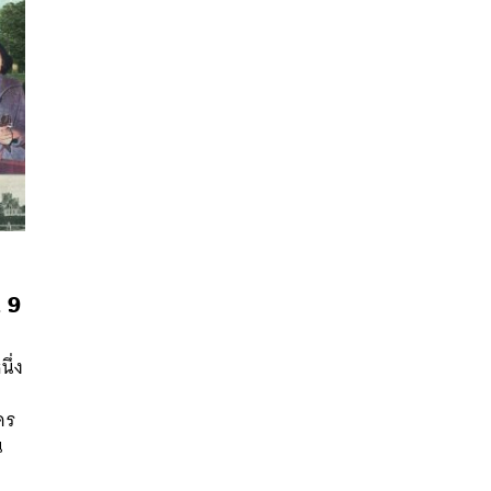
 9
นหา
SHARE
TWEET
LINE
EMAIL
ึ่ง
คร
น