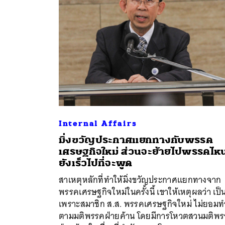
Internal Affairs
มิ่งขวัญประกาศแยกทางกับพรรค
เศรษฐกิจใหม่ ส่วนจะย้ายไปพรรคไห
ค้
ยังเร็วไปที่จะพูด
สาเหตุหลักที่ทำให้มิ่งขวัญประกาศแยกทางจาก
พรรคเศรษฐกิจใหม่ในครั้งนี้ เขาให้เหตุผลว่า เป็
เพราะสมาชิก ส.ส. พรรคเศรษฐกิจใหม่ ไม่ยอมท
ตามมติพรรคฝ่ายค้าน โดยมีการโหวตสวนมติพ