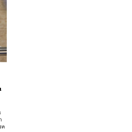
น
นหา
SHARE
TWEET
LINE
EMAIL
น
ำ
รรค