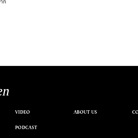
จาก
en
VIDEO
ABOUT US
C
PODCAST