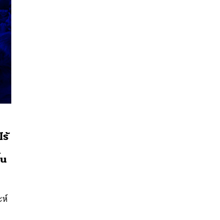
ร้
้น
นหา
ง
SHARE
TWEET
LINE
EMAIL
ะห์