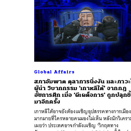
Global Affairs
สภาอัมพาต ตุลาการนิ่งงัน และภาวะไ
ผู้นำ วิบากกรรม ‘เกาหลีใต้’ จากกฎ
อัยการศึก เมื่อ ‘ผีเผด็จการ’ ถูกปลุกขึ
มาอีกครั้ง
ค้
เกาหลีใต้อาจยังต้องเผชิญอุปสรรคทางการเมือ
มากมายที่ใครหลายคนมองไม่เห็น หลังนักวิเครา
เผยว่า ประเทศอาจกำลังเผชิญ ‘วิกฤตทาง