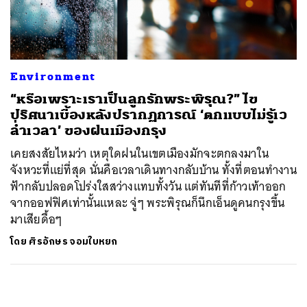
ค้นหา
SHARE
TWEET
LINE
EMAIL
Environment
“หรือเพราะเราเป็นลูกรักพระพิรุณ?” ไข
ปริศนาเบื้องหลังปรากฏการณ์ ‘ตกแบบไม่รู้เว
ล่ำเวลา’ ของฝนเมืองกรุง
เคยสงสัยไหมว่า เหตุใดฝนในเขตเมืองมักจะตกลงมาใน
จังหวะที่แย่ที่สุด นั่นคือเวลาเดินทางกลับบ้าน ทั้งที่ตอนทำงาน
ฟ้ากลับปลอดโปร่งใสสว่างแทบทั้งวัน แต่ทันทีที่ก้าวเท้าออก
จากออฟฟิศเท่านั้นแหละ จู่ๆ พระพิรุณก็นึกเอ็นดูคนกรุงขึ้น
มาเสียดื้อๆ
โดย
ศิรอักษร จอมใบหยก