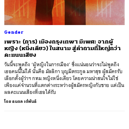
ค้นหา
SHARE
TWEET
LINE
EMAIL
Gender
เพราะ (การ) เมืองกรุงเทพฯ มีเพศ: จากผู้
หญิง (หนึ่งเดียว) ในสนาม สู่คำถามที่ใหญ่กว่า
คะแนนเสียง
วันนี้จะพูดถึง ‘ผู้หญิงในการเมือง’ ซึ่งแน่นอนว่าจะไม่พูดถึง
เธอคนนี้ไม่ได้ นั่นคือ มัลลิกา บุญมีตระกูล มหาสุข ผู้สมัครรับ
เลือกตั้งผู้ว่าฯ กทม.หญิงหนึ่งเดียว โดยความน่าสนใจไม่ใช่
เพียงแค่จำนวนที่แตกต่างระหว่างผู้สมัครหญิงกับชาย แต่เป็น
ผลคะแนนเสียงที่เธอได้รับ
โดย
ธนดล เต้พันธ์