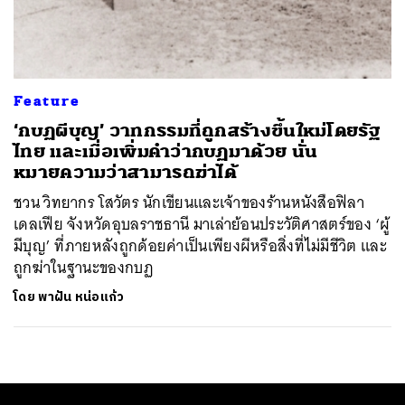
ค้นหา
SHARE
TWEET
LINE
EMAIL
Feature
‘กบฏผีบุญ’ วาทกรรมที่ถูกสร้างขึ้นใหม่โดยรัฐ
ไทย และเมื่อเพิ่มคำว่ากบฏมาด้วย นั่น
หมายความว่าสามารถฆ่าได้
ชวน วิทยากร โสวัตร นักเขียนและเจ้าของร้านหนังสือฟิลา
เดลเฟีย จังหวัดอุบลราชธานี มาเล่าย้อนประวัติศาสตร์ของ ‘ผู้
มีบุญ’ ที่ภายหลังถูกด้อยค่าเป็นเพียงผีหรือสิ่งที่ไม่มีชีวิต และ
ถูกฆ่าในฐานะของกบฏ
โดย
พาฝัน หน่อแก้ว