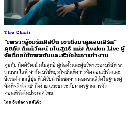
ค้นหา
SHARE
TWEET
LINE
EMAIL
The Chair
“เพราะผู้ชมรักศิลปิน เขาถึงมาดูคอนเสิร์ต”
คุยกับ กิตติวัฒน์ มโนสุทธิ แห่ง Avalon Live ผู้
จัดที่ขอใช้แพสชันและหัวใจในการทำงาน
คุยกับ กิตติวัฒน์ มโนสุทธิ ผู้ก่อตั้งและผู้บริหารของบริษัท อา
วาลอน ไลฟ์ จำกัด บริษัทธุรกิจบันเทิงการจัดคอนเสิร์ตและ
อีเวนต์จากญี่ปุ่น ที่ได้รับคำชื่นชมจากคอคอนเสิร์ตในฐานะผู้
จัดที่จริงใจ เข้าถึงง่าย และยกระดับมาตรฐานการจัด
คอนเสิร์ตในประเทศไทย
โดย
อัยย์ลดา แซ่โค้ว