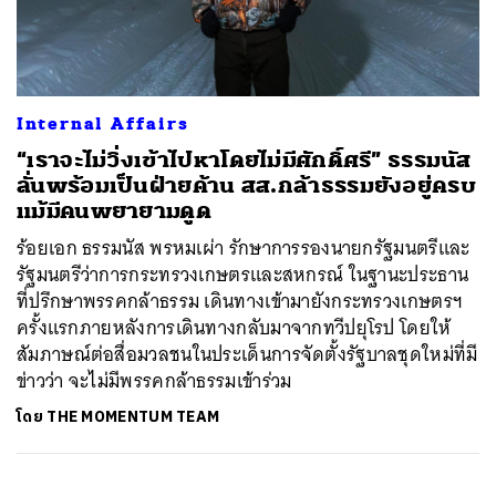
ค้นหา
Internal Affairs
SHARE
TWEET
LINE
EMAIL
“เราจะไม่วิ่งเข้าไปหาโดยไม่มีศักดิ์ศรี” ธรรมนัส
ลั่นพร้อมเป็นฝ่ายค้าน สส.กล้าธรรมยังอยู่ครบ
แม้มีคนพยายามดูด
ร้อยเอก ธรรมนัส พรหมเผ่า รักษาการรองนายกรัฐมนตรีและ
รัฐมนตรีว่าการกระทรวงเกษตรและสหกรณ์ ในฐานะประธาน
ที่ปรึกษาพรรคกล้าธรรม เดินทางเข้ามายังกระทรวงเกษตรฯ
ครั้งแรกภายหลังการเดินทางกลับมาจากทวีปยุโรป โดยให้
สัมภาษณ์ต่อสื่อมวลชนในประเด็นการจัดตั้งรัฐบาลชุดใหม่ที่มี
ข่าวว่า จะไม่มีพรรคกล้าธรรมเข้าร่วม
โดย
THE MOMENTUM TEAM