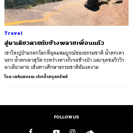
ค้นหา
SHARE
TWEET
LINE
EMAIL
Travel
สู่ผาเดียวดายกับช้างพลายเพื่อนแก้ว
เขาใหญ่ป่ามรดกโลกที่อุดมสมบูรณ์ของธรรมชาติ น้ำตกเหว
นรก น้ำตกเหวสุวัต ระหว่างทางก็เจอช้างป่า และจุดชมวิววิว
ผาเดียวดาย เส้นทางศึกษาธรรมชาติอันงดงาม
โดย
เพลินพรรณ เลิศล้ำสกุลทรัพย์
FOLLOW US