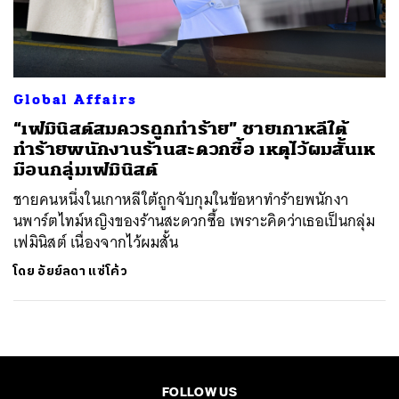
ค้นหา
SHARE
TWEET
LINE
EMAIL
Global Affairs
“เฟมินิสต์สมควรถูกทำร้าย” ชายเกาหลีใต้
ทำร้ายพนักงานร้านสะดวกซื้อ เหตุไว้ผมสั้นเห
มือนกลุ่มเฟมินิสต์
ชายคนหนึ่งในเกาหลีใต้ถูกจับกุมในข้อหาทำร้ายพนักงา
นพาร์ตไทม์หญิงของร้านสะดวกซื้อ เพราะคิดว่าเธอเป็นกลุ่ม
เฟมินิสต์ เนื่องจากไว้ผมสั้น
โดย
อัยย์ลดา แซ่โค้ว
FOLLOW US