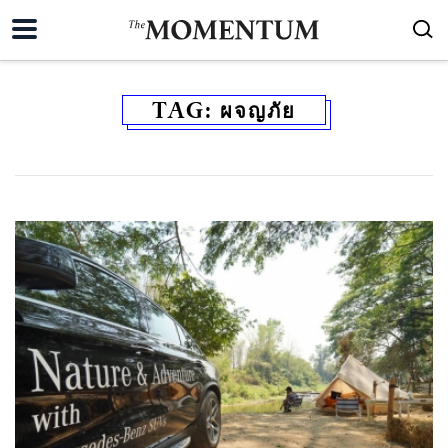
TAG:
ผจญภัย