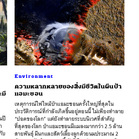
Environment
ความหลากหลายของสิ่งมีชีวิตในผืนป่า
มี
แอมะซอน
เหตุการณ์ไฟไหม้ป่าแอมะซอนครั้งใหญ่ที่สุดใน
นหา
ประวัติการณ์ที่กำลังเกิดขึ้นอยู่ตอนนี้ ไม่เพียงทำลาย
SHARE
TWEET
LINE
EMAIL
นปี
“ปอดของโลก” แต่ยังทำลายระบบนิเวศที่สำคัญ
า
ที่สุดของโลก ป่าแอมะซอนมีแมลงมากกว่า 2.5 ล้าน
กับ
สายพันธ์ุ มีนกและสัตว์เลี้ยงลูกด้วยนมประมาณ 2