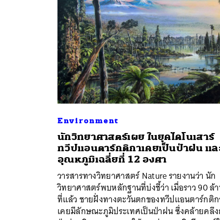
Environment
นักวิทยาศาสตร์เผย ในยุคไดโนเสาร์
ทวีปแอนตาร์กติกาเคยเป็นป่าฝน และ
อุณหภูมิเฉลี่ยที่ 12 องศา
ค้
วารสารทางวิทยาศาสตร์ Nature รายงานว่า นัก
วิทยาศาสตร์พบหลักฐานที่บ่งชี้ว่า เมื่อราว 90 ล้า
ที่แล้ว ชายฝั่งทางตะวันตกของทวีปแอนตาร์กติก
เคยมีลักษณะภูมิประเทศเป็นป่าฝน ซึ่งคล้ายคลึง