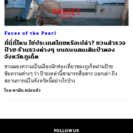
ค้นหา
SHARE
TWEET
LINE
EMAIL
Faces of the Pearl
ที่นี่ที่ไหน ใช่ประเทศไทยหรือเปล่า? ชวนสำรวจ
ป้าย-ร้านรวงต่างๆ บนถนนคนเดินป่าตอง
จังหวัดภูเก็ต
ชวนมองความเป็นเมืองนักท่องเที่ยวของภูเก็ตผ่านป้าย
ข้อความต่างๆ ว่า ป้ายเหล่านี้สามารถสื่อสาร บอกเล่า ถึง
สถานการณ์ในจังหวัดนี้อย่างไรบ้าง
โดย
พาฝัน หน่อแก้ว
FOLLOW US