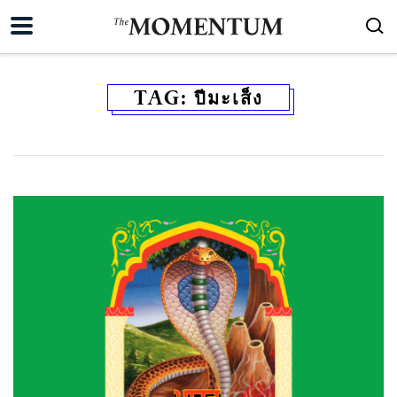
TAG:
ปีมะเส็ง