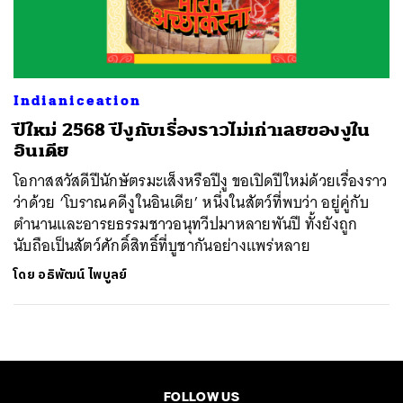
ค้นหา
SHARE
TWEET
LINE
EMAIL
Indianiceation
ปีใหม่ 2568 ปีงูกับเรื่องราวไม่เก่าเลยของงูใน
อินเดีย
โอกาสสวัสดีปีนักษัตรมะเส็งหรือปีงู ขอเปิดปีใหม่ด้วยเรื่องราว
ว่าด้วย ‘โบราณคดีงูในอินเดีย’ หนึ่งในสัตว์ที่พบว่า อยู่คู่กับ
ตำนานและอารยธรรมชาวอนุทวีปมาหลายพันปี ทั้งยังถูก
นับถือเป็นสัตว์ศักดิ์สิทธิ์ที่บูชากันอย่างแพร่หลาย
โดย
อธิพัฒน์ ไพบูลย์
FOLLOW US