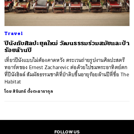
ค้นหา
SHARE
TWEET
LINE
EMAIL
Travel
ปีนังกับศิลปะยุคใหม่ วัฒนธรรมร่วมสมัยและป่า
ร้อยล้านปี
เที่ยวปีนังแบบไม่ต้องคาดหวัง ตระเวนถ่ายรูปงานศิลปะสตรี
ทอาร์ตของ Ernest Zacharevic ต่อด้วยไปชมพระอาทิตย์ตก
ที่ปีนังฮิลล์ สัมผัสธรรมชาติที่ป่าดิบชื้นอายุร้อยล้านปีที่ชื่อ The
Habitat
โดย
สิรินทร์ ตั้งตะธารากุล
FOLLOW US