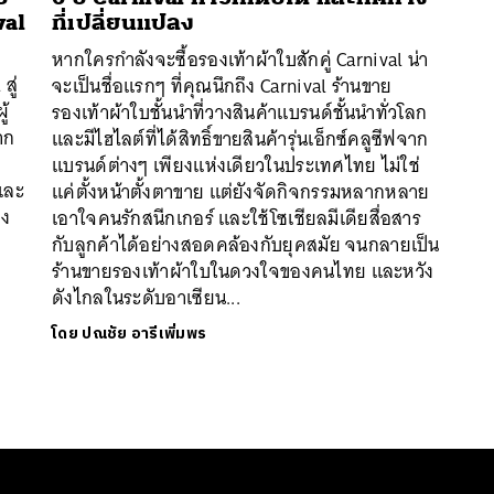
val
ที่เปลี่ยนแปลง
หากใครกำลังจะซื้อรองเท้าผ้าใบสักคู่ Carnival น่า
สู่
จะเป็นชื่อแรกๆ ที่คุณนึกถึง Carnival ร้านขาย
ู้
รองเท้าผ้าใบชั้นนำที่วางสินค้าแบรนด์ชั้นนำทั่วโลก
าก
และมีไฮไลต์ที่ได้สิทธิ์ขายสินค้ารุ่นเอ็กซ์คลูซีฟจาก
แบรนด์ต่างๆ เพียงแห่งเดียวในประเทศไทย ไม่ใช่
และ
แค่ตั้งหน้าตั้งตาขาย แต่ยังจัดกิจกรรมหลากหลาย
าง
เอาใจคนรักสนีกเกอร์ และใช้โซเชียลมีเดียสื่อสาร
นหา
กับลูกค้าได้อย่างสอดคล้องกับยุคสมัย จนกลายเป็น
SHARE
TWEET
LINE
EMAIL
ร้านขายรองเท้าผ้าใบในดวงใจของคนไทย และหวัง
ดังไกลในระดับอาเซียน...
โดย
ปณชัย อารีเพิ่มพร