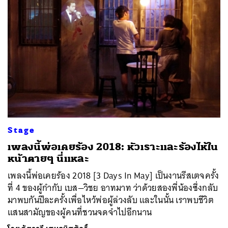
ค้นหา
SHARE
TWEET
LINE
EMAIL
Stage
เพลงนี้พ่อเคยร้อง 2018: หัวเราะและร้องไห้ใน
หน้าตายๆ นี่แหละ
เพลงนี้พ่อเคยร้อง 2018 [3 Days In May] เป็นงานรีสเตจครั้ง
ที่ 4 ของผู้กำกับ เบส—วิชย อาทมาท ว่าด้วยสองพี่น้องซึ่งกลับ
มาพบกันปีละครั้งเพื่อไหว้พ่อผู้ล่วงลับ และในนั้น เราพบชีวิต
แสนสามัญของผู้คนที่ชวนจดจำไปอีกนาน