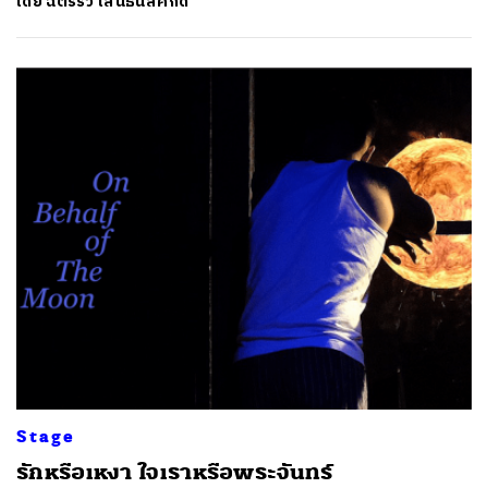
โดย
ฉัตรรวี เสนธนิสศักดิ์
Stage
​รักหรือเหงา ใจเราหรือพระจันทร์