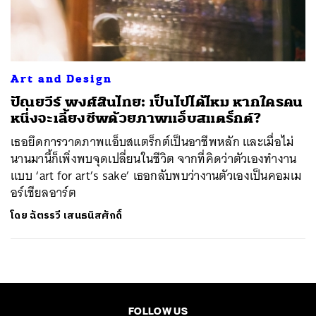
ค้นหา
SHARE
TWEET
LINE
EMAIL
Art and Design
ปัณยวีร์ พงศ์สินไทย: เป็นไปได้ไหม หากใครคน
หนึ่งจะเลี้ยงชีพด้วยภาพแอ็บสแตร็กต์?
เธอยึดการวาดภาพแอ็บสแตร็กต์เป็นอาชีพหลัก และเมื่อไม่
นานมานี้ก็เพิ่งพบจุดเปลี่ยนในชีวิต จากที่คิดว่าตัวเองทำงาน
แบบ ‘art for art’s sake’ เธอกลับพบว่างานตัวเองเป็นคอมเม
อร์เชียลอาร์ต
โดย
ฉัตรรวี เสนธนิสศักดิ์
FOLLOW US