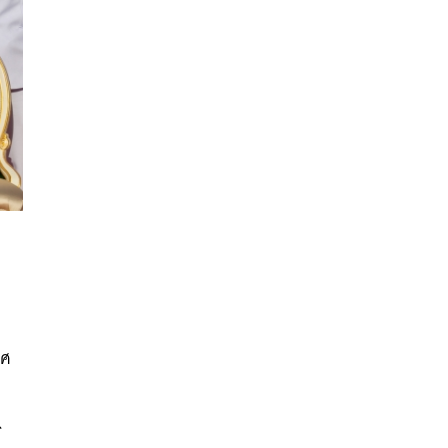
นหา
SHARE
TWEET
LINE
EMAIL
าศ
ร