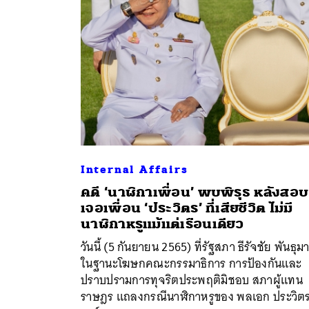
Internal Affairs
คดี ‘นาฬิกาเพื่อน’ พบพิรุธ หลังสอบ
เจอเพื่อน ‘ประวิตร’ ที่เสียชีวิต ไม่มี
ค้
นาฬิกาหรูแม้แต่เรือนเดียว
วันนี้ (5 กันยายน 2565) ที่รัฐสภา ธีรัจชัย พันธุม
ในฐานะโฆษกคณะกรรมาธิการ การป้องกันและ
ปราบปรามการทุจริตประพฤติมิชอบ สภาผู้แทน
ราษฎร แถลงกรณีนาฬิกาหรูของ พลเอก ประวิต