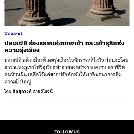
ค้นหา
SHARE
TWEET
LINE
EMAIL
Travel
ปอมเปอี ร่องรอยแห่งเทพเจ้า และเถ้าธุลีแห่ง
ความรุ่งเรือง
ปอมเปอี อดีตเมืองที่เคยรุ่งเรืองในจักรวรรดิโรมัน ก่อนจะโดน
ลาวาแห่งภูเขาไฟวิสุเวียสทำลายลงอย่างราบคราบ คร่าชีวิต
คนนับหมื่น เหลือไว้แค่ซากปรักหักพังให้เราจินตนาการถึง
ความยิ่งใหญ่
โดย
ชิดสุภางค์ ฉายวิโรจน์
FOLLOW US