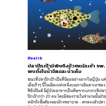
Health
ปลาปักเป้ามีพิษถึงป่วยหนักเข้า รพ.
พบทั้งในน้ำจืดและน้ำเค็ม
ค้
ขณะที่ปลาปักเป้าเป็นที่นิยมอย่างมากในญี่ปุ่น แต
เมื่อเร็วๆ นี้ในเมืองแห่งหนึ่งบนเกาะมินดาเนาของ
ฟิลิปปินส์ มีผู้ป่วยอาหารเป็นพิษจากแกงกะทิปล
ปักเป้ากว่า 20 คน โดยมีสองรายในจำนวนนั้นป่ว
หนักถึงขั้นต้องนอนโรงพยาบาล - ตกลงแล้วปลา