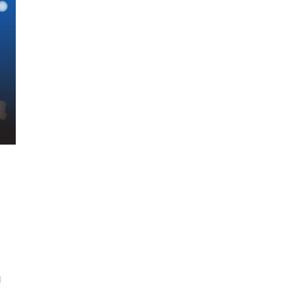
นหา
่
SHARE
TWEET
LINE
EMAIL
า
ย