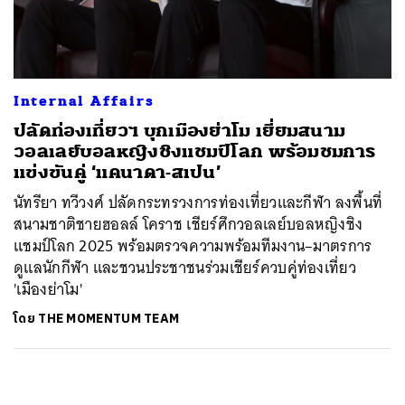
ค้นหา
SHARE
TWEET
LINE
EMAIL
Internal Affairs
ปลัดท่องเที่ยวฯ บุกเมืองย่าโม เยี่ยมสนาม
วอลเลย์บอลหญิงชิงแชมป์โลก พร้อมชมการ
แข่งขันคู่ ‘แคนาดา-สเปน’
นัทรียา ทวีวงศ์ ปลัดกระทรวงการท่องเที่ยวและกีฬา ลงพื้นที่
สนามชาติชายฮอลล์ โคราช เชียร์ศึกวอลเลย์บอลหญิงชิง
แชมป์โลก 2025 พร้อมตรวจความพร้อมทีมงาน–มาตรการ
ดูแลนักกีฬา และชวนประชาชนร่วมเชียร์ควบคู่ท่องเที่ยว
'เมืองย่าโม'
โดย
THE MOMENTUM TEAM