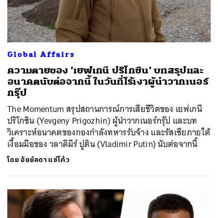
Global Affairs
ความตายของ ‘เยฟเกนี ปริโกซิน’ บทสรุปและ
อนาคตนับต่อจากนี้ ในวันที่ไร้เงาผู้นำวากเนอร์
กรุ๊ป
The Momentum สรุปสถานการณ์การเสียชีวิตของ เยฟเกนี
ปริโกซิน (Yevgeny Prigozhin) ผู้นำวากเนอร์กรุ๊ป และบท
วิเคราะห์อนาคตของกองกำลังทหารรับจ้าง และรัสเซียภายใต้
เงื้อมมือของ วลาดีมีร์ ปูติน (Vladimir Putin) นับต่อจากนี้
โดย
อัยย์ลดา แซ่โค้ว
ค้นหา
SHARE
TWEET
LINE
EMAIL