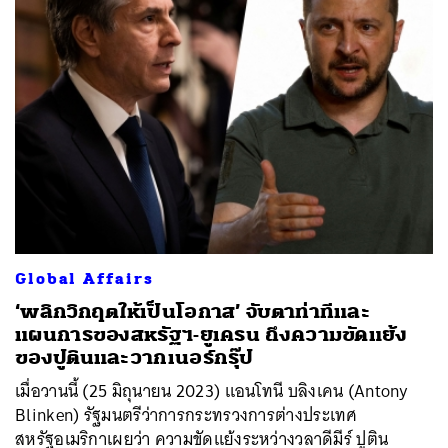
Global Affairs
‘พลิกวิกฤตให้เป็นโอกาส’ จับตาท่าทีและ
แผนการของสหรัฐฯ-ยูเครน ถึงความขัดแย้ง
ของปูตินและวากเนอร์กรุ๊ป
เมื่อวานนี้ (25 มิถุนายน 2023) แอนโทนี บลิงเคน (Antony
Blinken) รัฐมนตรีว่าการกระทรวงการต่างประเทศ
สหรัฐอเมริกาเผยว่า ความขัดแย้งระหว่างวลาดีมีร์ ปูติน